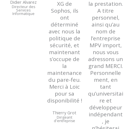
Didier Alvarez
XG de
la prestation.
Directeur des
Sophos, ils
A titre
Services
Informatique
ont
personnel,
déterminé
ainsi qu’au
avec nous la
nom de
politique de
l’entreprise
sécurité, et
MPV import,
maintenant
nous vous
s’occupe de
adressons un
la
grand MERCI.
maintenance
Personnelle
du pare-feu.
ment, en
Merci à Loïc
tant
pour sa
qu’universitai
disponibilité !
re et
développeur
Thierry Grot
indépendant
Dirigeant
, je
d'entreprise
n’hésiterai