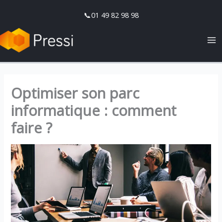
Aller
📞01 49 82 98 98
au
contenu
Optimiser son parc
informatique : comment
faire ?